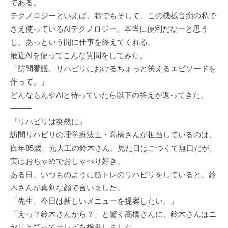
である。
テクノロジーといえば、巷でもそして、この機械音痴の私で
さえ使っているAIテクノロジー。本当に便利だなーと思う
し、あっという間に仕事を終えてくれる。
最近AIを使ってこんな質問をしてみた。
「訪問看護、リハビリにおけるちょっと笑えるエピソードを
作って。」
どんなもんやAIと待っていたら以下の答えが返ってきた。
⸻
『リハビリは突然に』
訪問リハビリの理学療法士・高橋さんが担当しているのは、
御年85歳、元大工の鈴木さん。見た目はごつくて無口だが、
実はおちゃめでおしゃべり好き。
ある日、いつものように筋トレのリハビリをしていると、鈴
木さんが真剣な顔で言いました。
「先生、今日は新しいメニューを提案したい。」
「えっ？鈴木さんから？」と驚く高橋さんに、鈴木さんはニ
ヤリと笑ってテレビを指差しました。