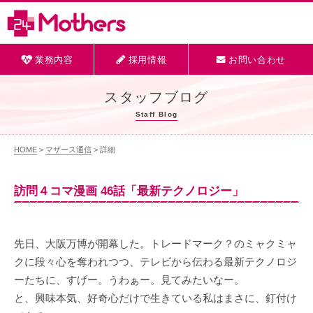
業務内容
採用情報
お問い合わせ
スタッフブログ
Staff Blog
HOME
>
マザース通信
> 詳細
訪問４コマ漫画 46話「最新テクノロジー」
先日、大阪万博が開幕した。トレードマーク？のミャクミャ
クに段々心を奪われつつ、テレビから伝わる最新テクノロジ
ーたちに、すげー。うわぁー。見てみたいなー。
と、興味本気、好奇心だけで生きている私はまさに、釘付け