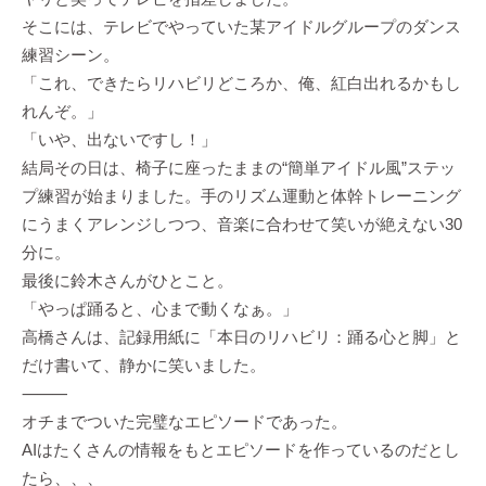
そこには、テレビでやっていた某アイドルグループのダンス
練習シーン。
「これ、できたらリハビリどころか、俺、紅白出れるかもし
れんぞ。」
「いや、出ないですし！」
結局その日は、椅子に座ったままの“簡単アイドル風”ステッ
プ練習が始まりました。手のリズム運動と体幹トレーニング
にうまくアレンジしつつ、音楽に合わせて笑いが絶えない30
分に。
最後に鈴木さんがひとこと。
「やっぱ踊ると、心まで動くなぁ。」
高橋さんは、記録用紙に「本日のリハビリ：踊る心と脚」と
だけ書いて、静かに笑いました。
⸻
オチまでついた完璧なエピソードであった。
AIはたくさんの情報をもとエピソードを作っているのだとし
たら、、、