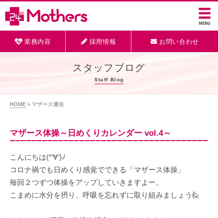
業務内容
採用情報
お問い合わせ
スタッフブログ
Staff Blog
HOME
> マザース通信
マザース体操～日めくりカレンダー vol.4～
こんにちは(*‘∀‘)ﾉ
コロナ禍でも日めくり感覚でできる「マザース体操」
毎回２つずつ体操をアップしていきますよー。
こまめに水分を摂り、呼吸を忘れずに取り組みましょう🙋